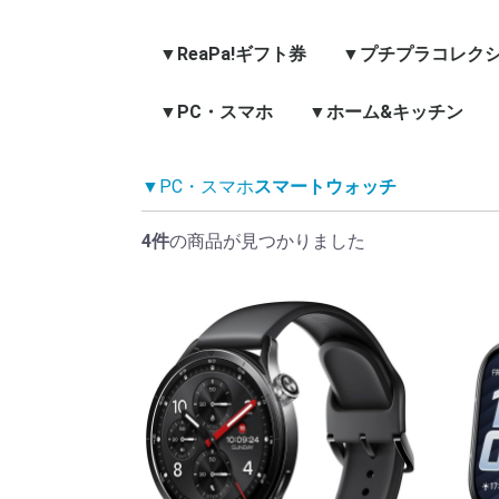
▼ReaPa!ギフト券
▼プチプラコレク
▼PC・スマホ
▼ホーム&キッチン
スマホ・スマホアクセ
PC・関連
充電器・充電プラグ
タブレット・関連
スマートウォッチ
モバイルバッテリー
ワイヤレスイヤホン・
キッチン雑貨
ホーム・ＤＹＩ
家具
インテリア・雑貨
寝具
ペット
▼PC・スマホ
スマートウォッチ
サリー
ヘッドホン
4件
の商品が見つかりました