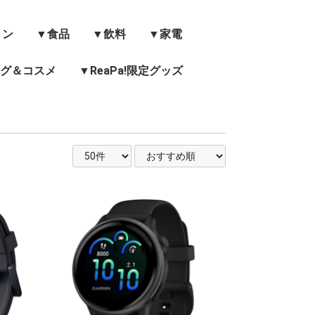
ョン
▼食品
▼飲料
▼家電
グ＆コスメ
お菓子
レトルト・インスタン
米・麺類
缶詰・調味料
健康食品
▼ReaPa!限定グッズ
ジュース
水・お茶
コーヒー
ゼリー飲料・栄養ドリ
スピーカー・ヘッドセ
TV・モニター・カメ
キッチン家電
生活家電
季節家電
健康・理美容家電
照明・時計・電池
ト
ンク
ット
ラ
ヘアケア
・ハンドケア
ス
・洗濯
用品
品
品
貨