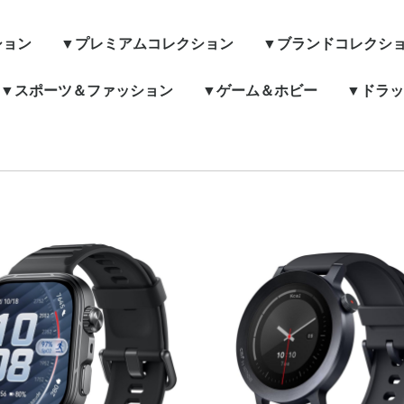
ション
▼プレミアムコレクション
▼ブランドコレクシ
▼スポーツ＆ファッション
▼ゲーム＆ホビー
Apple
BALMUDA
Aladdin
SharkNinja
SIXPAD
Dyson
ReFa
iRobot
▼ドラッ
スポーツ・アウトドア
自転車・バイク・カー用
ファッション小物
腕時計
ゲーム
ホビー
ボディ・
オーラル
入浴・バ
キッチン
掃除・日
基礎化粧
メイク用
香水・雑
品